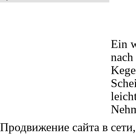
Ein 
nach
Kege
Sche
leich
Nehm
Продвижение сайта в сети,