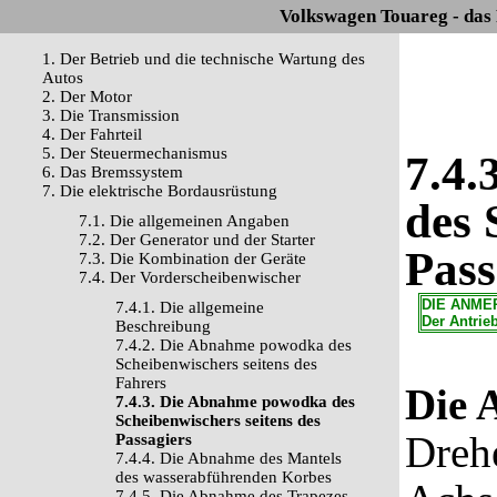
Volkswagen Touareg - das
1. Der Betrieb und die technische Wartung des
Autos
2. Der Motor
3. Die Transmission
4. Der Fahrteil
5. Der Steuermechanismus
7.4
6. Das Bremssystem
7. Die elektrische Bordausrüstung
des 
7.1. Die allgemeinen Angaben
7.2. Der Generator und der Starter
Pass
7.3. Die Kombination der Geräte
7.4. Der Vorderscheibenwischer
DIE ANME
7.4.1. Die allgemeine
Der Antrieb
Beschreibung
7.4.2. Die Abnahme powodka des
Scheibenwischers seitens des
Fahrers
Die 
7.4.3. Die Abnahme powodka des
Scheibenwischers seitens des
Dreh
Passagiers
7.4.4. Die Abnahme des Mantels
des wasserabführenden Korbes
7.4.5. Die Abnahme des Trapezes