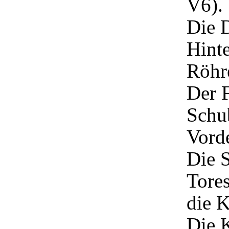
V6).
Die D
Hinte
Röhr
Der F
Schub
Vorde
Die S
Tores
die 
Die 