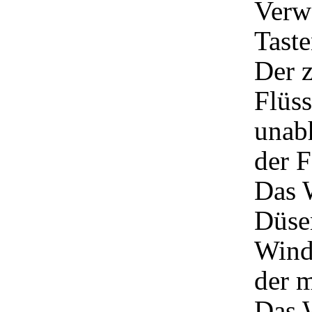
Verwa
Taste
Der z
Flüss
unabh
der F
Das W
Düse
Wind
der m
Das W