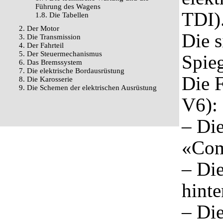
Führung des Wagens
TDI)
1.8. Die Tabellen
2. Der Motor
Die s
3. Die Transmission
4. Der Fahrteil
5. Der Steuermechanismus
Spieg
6. Das Bremssystem
7. Die elektrische Bordausrüstung
Die 
8. Die Karosserie
9. Die Schemen der elektrischen Ausrüstung
V6):
– Di
«Com
– Di
hinte
– Di