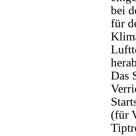
bei d
für d
Klima
Luftt
herab
Das S
Verri
Star
(für 
Tiptr