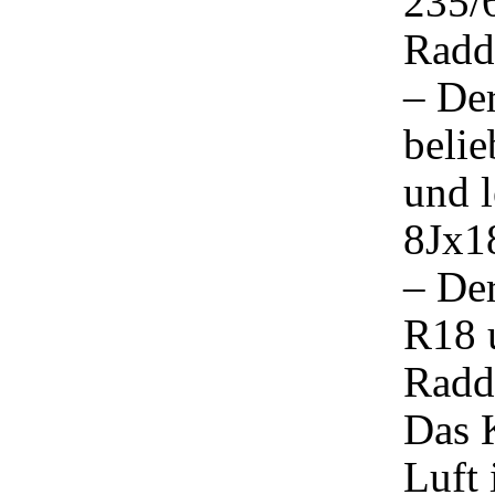
235/
Radd
– Der
beli
und 
8Jx1
– Der
R18 
Radd
Das 
Luft 