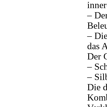
inner
– De
Bele
– Di
das 
Der 
– Sch
– Sil
Die d
Komb