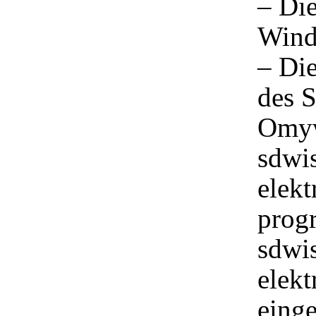
– Di
Wind
– Di
des S
Omyw
sdwi
elekt
prog
sdwi
elekt
einge