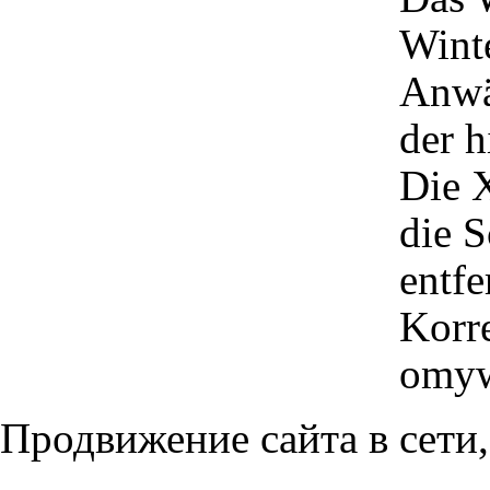
Winte
Anwä
der h
Die 
die 
entfe
Korre
omyw
Продвижение сайта в сети,