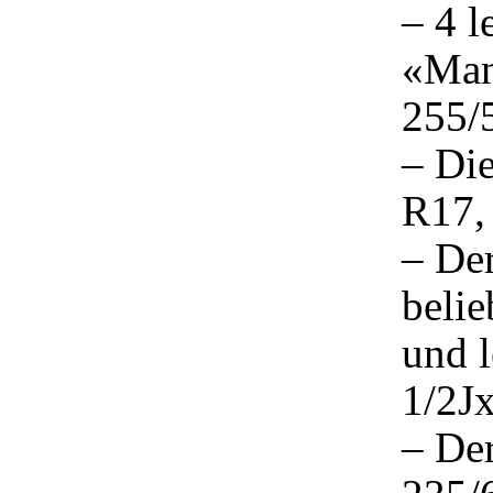
– 4 
«Man
255/
– Di
R17,
– Der
beli
und 
1/2J
– Der