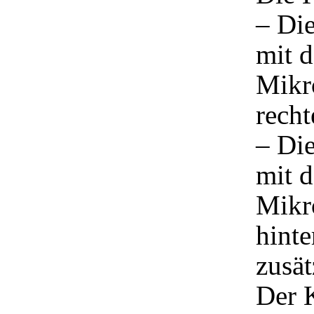
– Di
mit d
Mikro
recht
– Di
mit d
Mikro
hinte
zusät
Der 