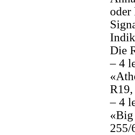
oder 
Signa
Indik
Die 
– 4 
«Ath
R19,
– 4 
«Big 
255/