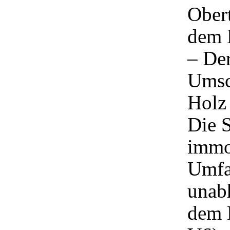
Obert
dem 
– Der
Umsc
Holz
Die S
immo
Umfa
unabh
dem 