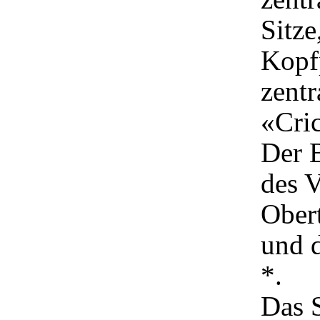
Sitze
Kopfp
zent
«Cric
Der 
des V
Obert
und 
*.
Das S