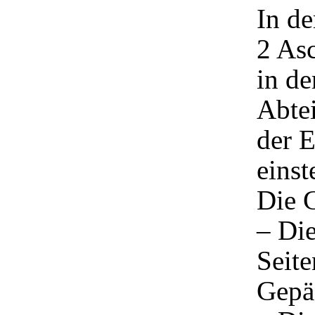
In de
2 Asc
in de
Abtei
der E
einst
Die G
– Die
Seite
Gepä