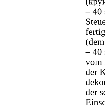
(круи
– 40 
Steue
ferti
(dem
– 40 
vom B
der 
deko
der s
Eins