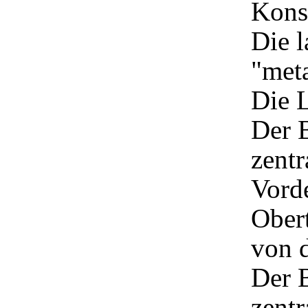
Kons
Die 
"meta
Die L
Der 
zentr
Vorde
Obert
von d
Der 
zentr