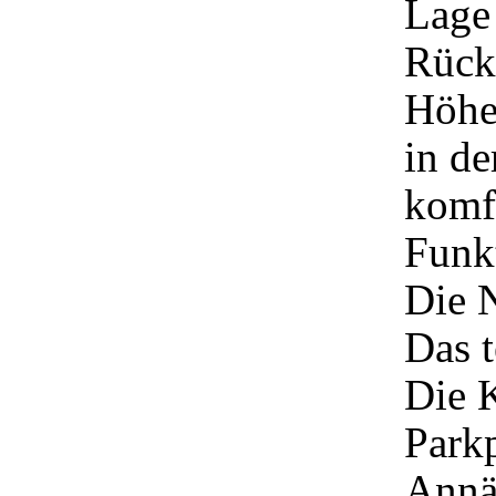
Lage 
Rücks
Höhe 
in d
komfo
Funk
Die 
Das t
Die K
Parkp
Annä