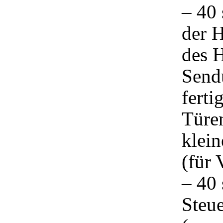
– 40 
der H
des 
Send
ferti
Türe
klein
(für 
– 40 
Steue