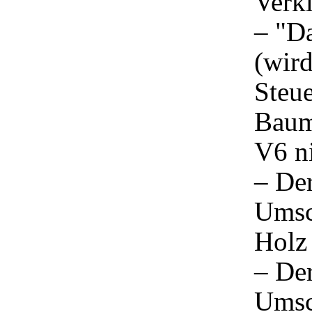
Verk
– "Da
(wir
Steu
Baum
V6 ni
– Der
Umsc
Holz
– Der
Umsc