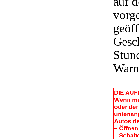
auf d
vorge
geöff
Gesc
Stund
Warn
DIE AU
Wenn man
oder der
untenang
Autos de
– Öffnen 
– Schalt