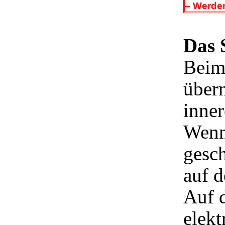
– Werden
Das 
Beim 
übern
inner
Wenn 
gesch
auf 
Auf 
elek