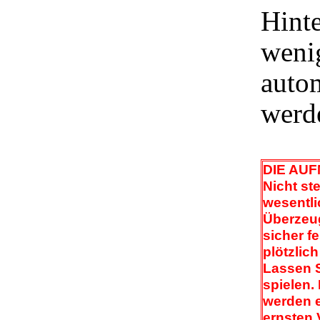
Hinte
weni
autom
werd
DIE AU
Nicht st
wesentli
Überzeug
sicher f
plötzlich
Lassen S
spielen.
werden e
ernsten 