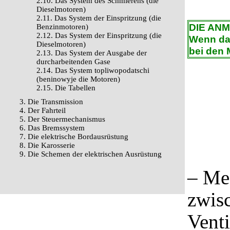
2.10. Das System des Schmierens (die
Dieselmotoren)
2.11. Das System der Einspritzung (die
DIE AN
Benzinmotoren)
2.12. Das System der Einspritzung (die
Wenn das
Dieselmotoren)
bei den 
2.13. Das System der Ausgabe der
durcharbeitenden Gase
2.14. Das System topliwopodatschi
(beninowyje die Motoren)
2.15. Die Tabellen
3. Die Transmission
4. Der Fahrteil
5. Der Steuermechanismus
6. Das Bremssystem
7. Die elektrische Bordausrüstung
8. Die Karosserie
9. Die Schemen der elektrischen Ausrüstung
– Me
zwis
Vent