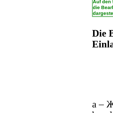
Auf den 
die Bear
dargestel
Die 
Einla
a – 