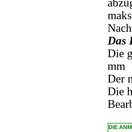
abzü
maks
Nacha
Das B
Die g
mm
Der 
Die h
Bear
DIE AN