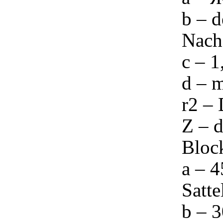
b – d
Nach
c – 
d – 
r2 –
Z – d
Block
a – 4
Satte
b – 3