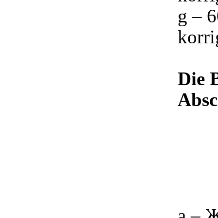
g – 6
korri
Die 
Absc
a – 