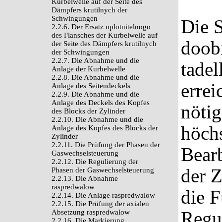
Kurbelwelle auf der Seite des
Dämpfers krutilnych der
Schwingungen
Die S
2.2.6. Der Ersatz uplotnitelnogo
des Flansches der Kurbelwelle auf
doob
der Seite des Dämpfers krutilnych
der Schwingungen
2.2.7. Die Abnahme und die
tadel
Anlage der Kurbelwelle
2.2.8. Die Abnahme und die
errei
Anlage des Seitendeckels
2.2.9. Die Abnahme und die
Anlage des Deckels des Kopfes
nötig
des Blocks der Zylinder
2.2.10. Die Abnahme und die
höchs
Anlage des Kopfes des Blocks der
Zylinder
2.2.11. Die Prüfung der Phasen der
Bearb
Gaswechselsteuerung
2.2.12. Die Regulierung der
der 
Phasen der Gaswechselsteuerung
2.2.13. Die Abnahme
raspredwalow
die F
2.2.14. Die Anlage raspredwalow
2.2.15. Die Prüfung der axialen
Regu
Absetzung raspredwalow
2.2.16. Die Markierung