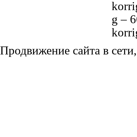
korri
g – 6
korri
Продвижение сайта в сети,