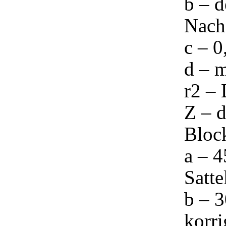
b – d
Nach
c – 
d – 
r2 –
Z – d
Block
a – 4
Satte
b – 3
korri