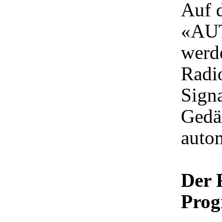
Auf d
«AUT
werd
Radi
Signa
Gedä
autom
Der 
Prog