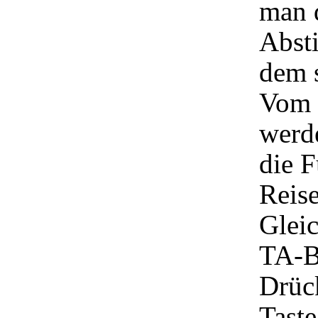
man 
Abst
dem s
Vom l
werd
die 
Reise
Gleic
TA-Be
Drück
Taste