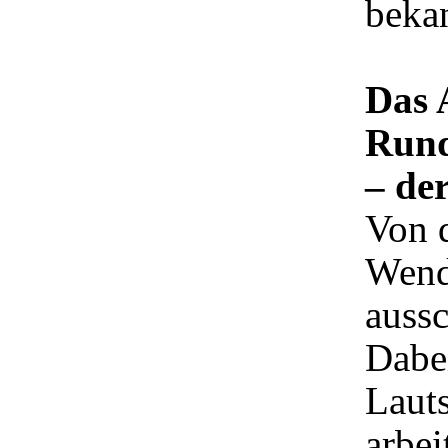
beka
Das 
Rund
– de
Von d
Wend
auss
Dabei
Lauts
arbei