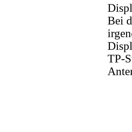
Disp
Bei 
irge
Displ
TP-St
Аnte