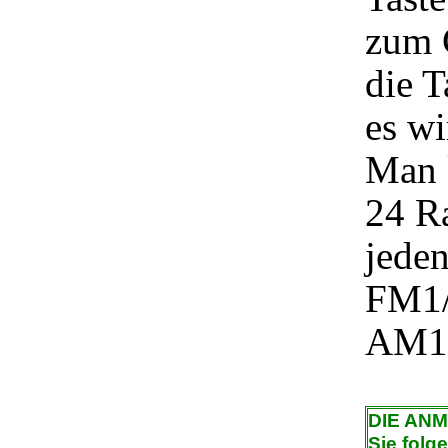
zum 
die T
es wi
Man 
24 Ra
jeden
FM1/
AM1/
DIE AN
Sie folg