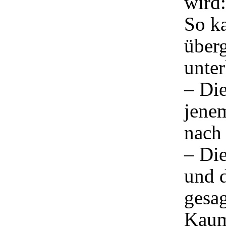
wird
So k
über
unter
– Die
jene
nach 
– Die
und 
gesag
Kaum