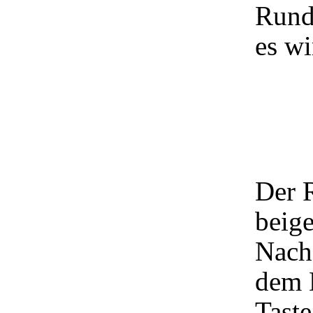
Rund
es wi
Der 
beige
Nach
dem 
Taste