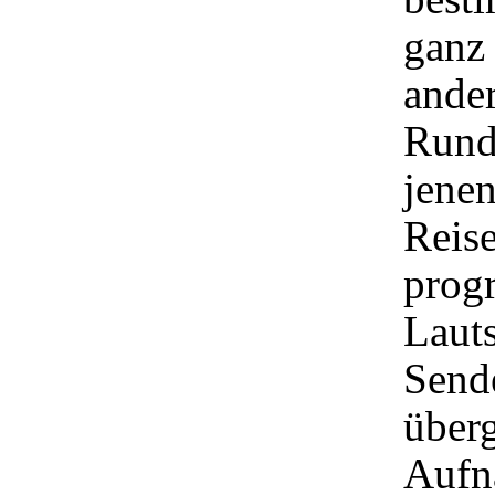
ganz 
ander
Rund
jenen
Reise
prog
Laut
Sende
überg
Aufn