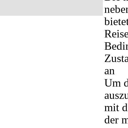
nebe
biete
Reise
Bedi
Zusta
an
Um d
auszu
mit 
der 