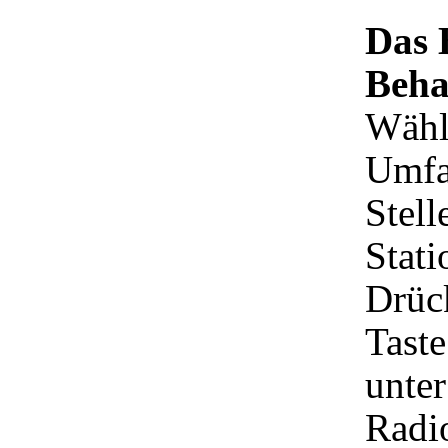
Das 
Beha
Wähl
Umfa
Stell
Stati
Drück
Taste
unter
Radio