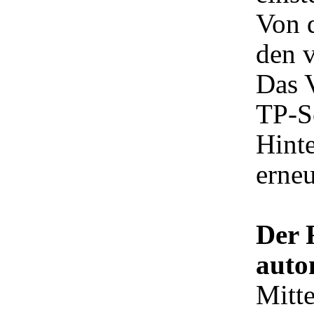
Von d
den v
Das 
TP-S
Hint
erneu
Der 
auto
Mitt