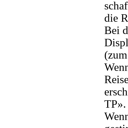
scha
die R
Bei 
Displ
(zum
Wenn
Reise
ersc
TP».
Wenn 