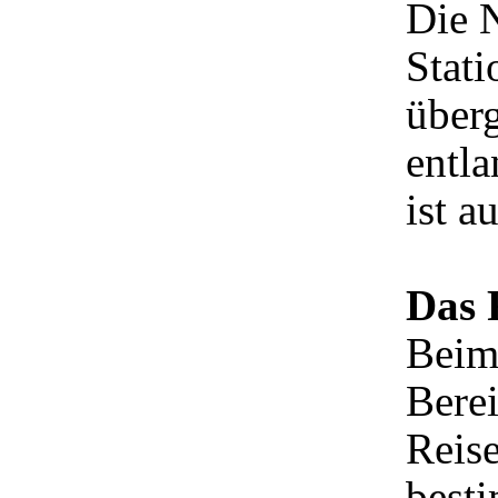
Die 
Stati
überg
entl
ist a
Das 
Beim
Bere
Reis
best