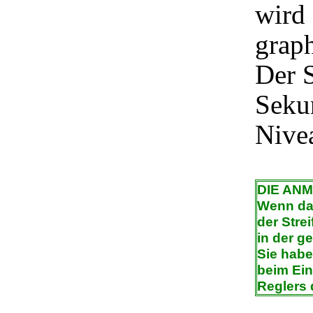
wird 
graph
Der S
Seku
Nivea
DIE AN
Wenn das
der Stre
in der g
Sie habe
beim Ei
Reglers 