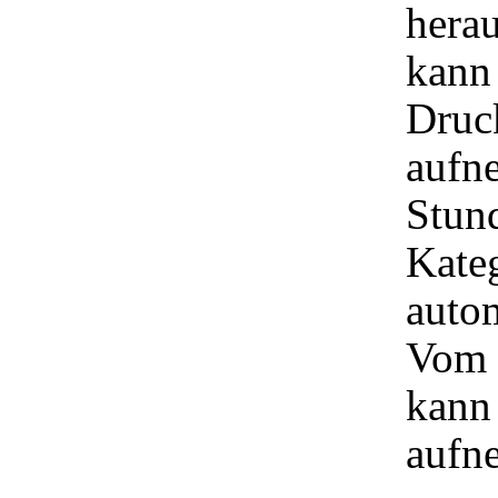
hera
kann
Druc
aufn
Stund
Kate
autom
Vom 
kann
aufn