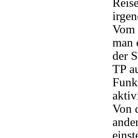
Reis
irge
Vom 
man 
der 
TP au
Funkt
aktiv
Von d
ande
einst