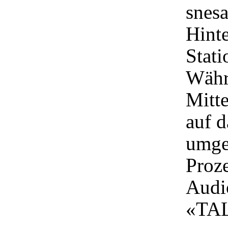
snes
Hint
Stati
Währ
Mitt
auf 
umges
Proze
Audi
«TA