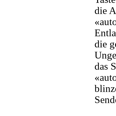
die A
«aut
Entla
die g
Unge
das S
«aut
blinz
Sende