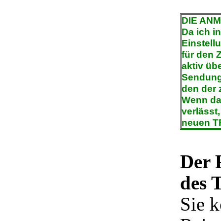
DIE AN
Da ich i
Einstell
für den
aktiv ü
Sendung 
den der 
Wenn da
verlässt
neuen T
Der 
des 
Sie k