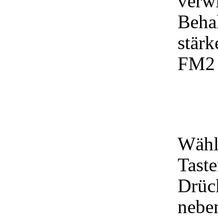
verwi
Beha
stärk
FM2 
Wähl
Tast
Drüc
nebe