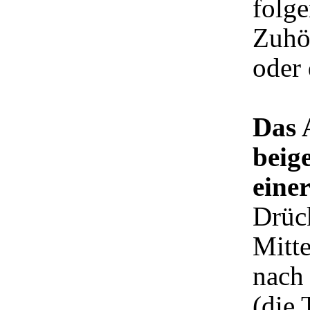
folge
Zuhö
oder
Das 
beig
eine
Drück
Mitte
nach
(die 