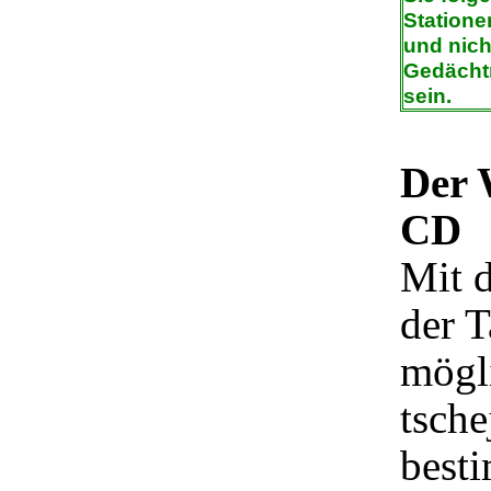
Statione
und nich
Gedächt
sein.
Der 
CD
Mit d
der T
mögl
tsche
best