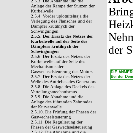
2.5.3. Die Abnahme und die
Anlage der Rampe der Stützen der
Brin
Kurbelwelle
2.5.4. Vorder uplotnitelnaja die
Heizk
Verlegung des Flansches und der
Dämpfer krutilnych der
Schwingungen
Nehm
2.5.5. Der Ersatz des Netzes der
Kurbelwelle auf der Seite des
der 
Dämpfers krutilnych der
Schwingungen
2.5.6. Der Ersatz des Netzes der
Kurbelwelle auf der Seite des
Mechanismus der
Gaswechselsteuerung des Motors
DIE ANME
2.5.7. Der Ersatz des Netzes der
Bei der Demo
Welle des Antriebes des Generators
2.5.8. Die Anlage des Deckels des
Verteilungsmechanismus
2.5.9. Die Abnahme und die
Anlage des führenden Zahnrades
der Kurvenwelle
2.5.10. Die Prüfung der Phasen der
Gaswechselsteuerung
2.5.11. Die Regulierung der
Phasen der Gaswechselsteuerung
2.5.12. Die Abnahme und die