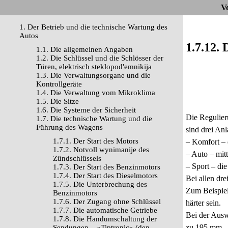
V
1. Der Betrieb und die technische Wartung des
Autos
1.7.12.
1.1. Die allgemeinen Angaben
1.2. Die Schlüssel und die Schlösser der
Türen, elektrisch steklopod'emnikija
1.3. Die Verwaltungsorgane und die
Kontrollgeräte
1.4. Die Verwaltung vom Mikroklima
1.5. Die Sitze
1.6. Die Systeme der Sicherheit
Die Regulier
1.7. Die technische Wartung und die
Führung des Wagens
sind drei An
1.7.1. Der Start des Motors
– Komfort –
1.7.2. Notvoll wynimanije des
– Auto – mit
Zündschlüssels
– Sport – di
1.7.3. Der Start des Benzinmotors
1.7.4. Der Start des Dieselmotors
Bei allen dr
1.7.5. Die Unterbrechung des
Zum Beispiel
Benzinmotors
1.7.6. Der Zugang ohne Schlüssel
härter sein.
1.7.7. Die automatische Getriebe
Bei der Ausw
1.7.8. Die Handumschaltung der
zu 195 mm.
Sendungen – «Tiptronic» (den