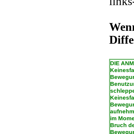
links
Wenn
Diff
DIE AN
Keinesfa
Bewegun
Benutzu
schleppe
Keinesfa
Bewegun
aufnehme
im Momen
Bruch de
Bewegun