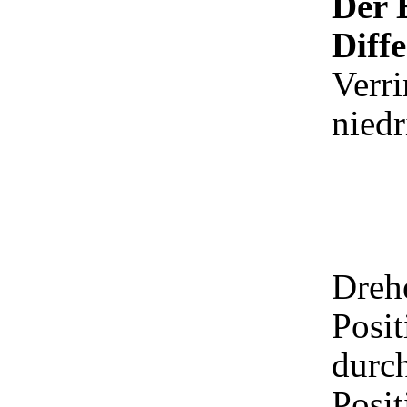
Der 
Diffe
Verri
niedr
Drehe
Posi
durc
Posit