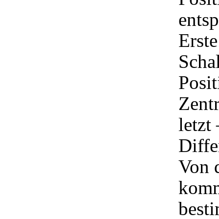
entsp
Erste
Scha
Posit
Zentr
letzt
Diffe
Von 
komm
besti