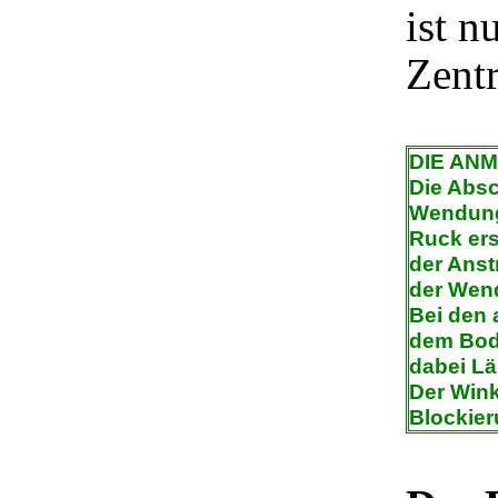
ist n
Zentr
DIE AN
Die Absc
Wendung
Ruck ers
der Anst
der Wend
Bei den 
dem Bod
dabei L
Der Win
Blockier