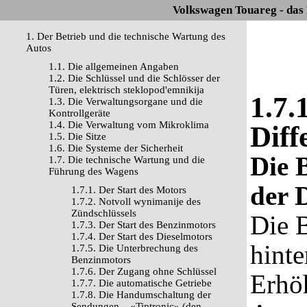
Volkswagen Touareg - das
1. Der Betrieb und die technische Wartung des
Autos
1.1. Die allgemeinen Angaben
1.2. Die Schlüssel und die Schlösser der
Türen, elektrisch steklopod'emnikija
1.7.
1.3. Die Verwaltungsorgane und die
Kontrollgeräte
1.4. Die Verwaltung vom Mikroklima
Diff
1.5. Die Sitze
1.6. Die Systeme der Sicherheit
Die 
1.7. Die technische Wartung und die
Führung des Wagens
der D
1.7.1. Der Start des Motors
1.7.2. Notvoll wynimanije des
Zündschlüssels
Die B
1.7.3. Der Start des Benzinmotors
1.7.4. Der Start des Dieselmotors
hinte
1.7.5. Die Unterbrechung des
Benzinmotors
1.7.6. Der Zugang ohne Schlüssel
Erhöh
1.7.7. Die automatische Getriebe
1.7.8. Die Handumschaltung der
Sendungen – «Tiptronic» (den