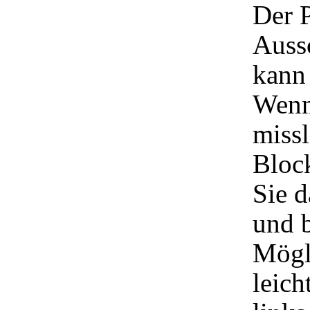
Der P
Aussc
kann 
Wenn
missl
Block
Sie 
und 
Mögli
leic