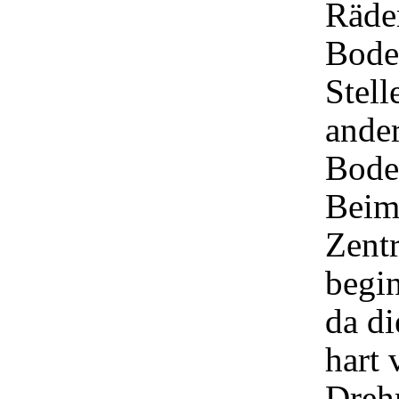
Räder
Bode
Stell
ande
Bode
Beim
Zentr
begi
da di
hart
Dreh