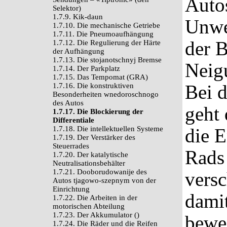
Auto
Selektor)
1.7.9. Kik-daun
Unwe
1.7.10. Die mechanische Getriebe
1.7.11. Die Pneumoaufhängung
der 
1.7.12. Die Regulierung der Härte
der Aufhängung
1.7.13. Die stojanotschnyj Bremse
Neig
1.7.14. Der Parkplatz
1.7.15. Das Tempomat (GRA)
Bei 
1.7.16. Die konstruktiven
Besonderheiten wnedoroschnogo
des Autos
geht 
1.7.17. Die Blockierung der
Differentiale
1.7.18. Die intellektuellen Systeme
die E
1.7.19. Der Verstärker des
Steuerrades
Rads 
1.7.20. Der katalytische
Neutralisationsbehälter
1.7.21. Dooborudowanije des
vers
Autos tjagowo-szepnym von der
Einrichtung
damit
1.7.22. Die Arbeiten in der
motorischen Abteilung
1.7.23. Der Akkumulator ()
beweg
1.7.24. Die Räder und die Reifen