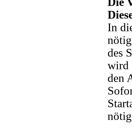
Die 
Dies
In di
nöti
des 
wird 
den 
Sofor
Start
nötig