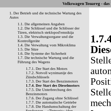
Volkswagen Touareg - das
1. Der Betrieb und die technische Wartung des
Autos
1.1. Die allgemeinen Angaben
1.2. Die Schlüssel und die Schlösser der
Türen, elektrisch steklopod'emnikija
1.7.
1.3. Die Verwaltungsorgane und die
Kontrollgeräte
1.4. Die Verwaltung vom Mikroklima
Dies
1.5. Die Sitze
1.6. Die Systeme der Sicherheit
Stell
1.7. Die technische Wartung und die
Führung des Wagens
autom
1.7.1. Der Start des Motors
1.7.2. Notvoll wynimanije des
Zündschlüssels
Posit
1.7.3. Der Start des Benzinmotors
1.7.4. Der Start des Dieselmotors
Stell
1.7.5. Die Unterbrechung des
Benzinmotors
1.7.6. Der Zugang ohne Schlüssel
mecha
1.7.7. Die automatische Getriebe
1.7.8. Die Handumschaltung der
Sendungen – «Tiptronic» (den