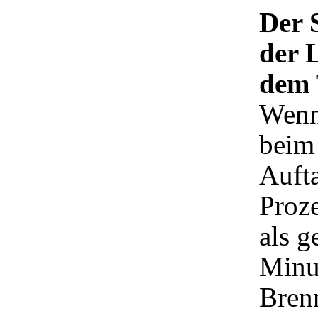
Der 
der 
dem 
Wenn
beim 
Auft
Proze
als g
Minut
Bren