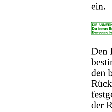
ein.
DIE ANMER
Der innere B
Bewegung fes
Den B
best
den 
Rücks
festg
der 