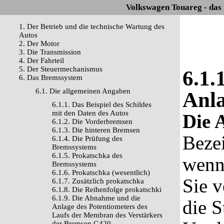
Volkswagen Touareg - das
1. Der Betrieb und die technische Wartung des
Autos
2. Der Motor
3. Die Transmission
4. Der Fahrteil
5. Der Steuermechanismus
6.1.
6. Das Bremssystem
6.1. Die allgemeinen Angaben
Anla
6.1.1. Das Beispiel des Schildes
mit den Daten des Autos
Die 
6.1.2. Die Vorderbremsen
6.1.3. Die hinteren Bremsen
Beze
6.1.4. Die Prüfung des
Bremssystems
6.1.5. Prokatschka des
wenn
Bremssystems
6.1.6. Prokatschka (wesentlich)
Sie v
6.1.7. Zusätzlich prokatschka
6.1.8. Die Reihenfolge prokatschki
6.1.9. Die Abnahme und die
die S
Anlage des Potentiometers des
Laufs der Membran des Verstärkers
der Bremsen G420