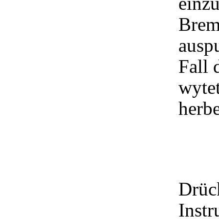
einz
Brems
ausp
Fall 
wyte
herbe
Drück
Inst