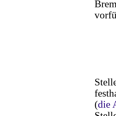
Brem
vorfü
Stell
festh
(
die 
Stell