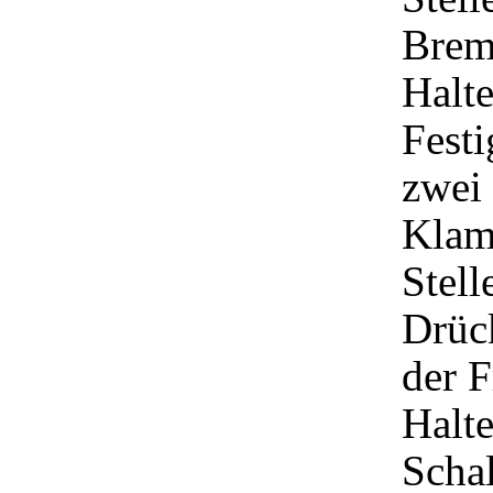
Brem
Halte
Fest
zwei 
Klam
Stell
Drüc
der F
Halt
Schal