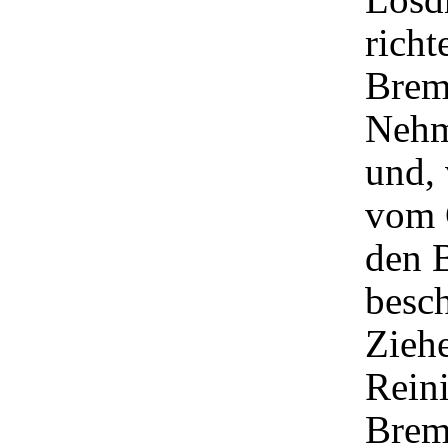
richt
Brem
Nehm
und, 
vom G
den B
besch
Ziehe
Reini
Brem