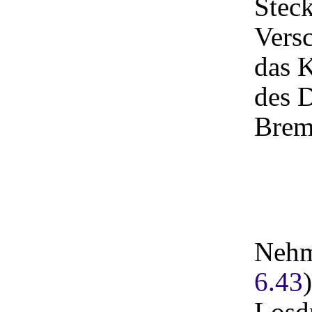
Steck
Versc
das 
des 
Brem
Nehm
6.43
Losdr