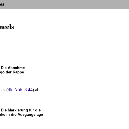
es
neels
. Die Abnahme
go der Kappe
 es (
die Abb. 8.44
) ab.
. Die Markierung für die
uke in die Ausgangslage