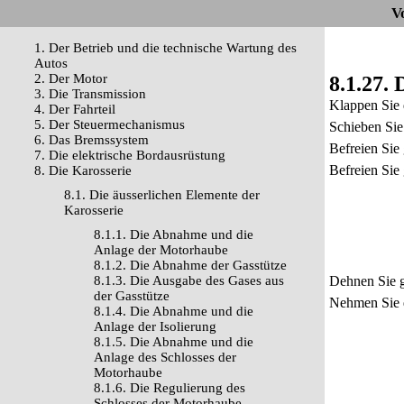
V
1. Der Betrieb und die technische Wartung des
Autos
2. Der Motor
8.1.27. 
3. Die Transmission
Klappen Sie 
4. Der Fahrteil
5. Der Steuermechanismus
Schieben Sie
6. Das Bremssystem
Befreien Sie
7. Die elektrische Bordausrüstung
Befreien Sie
8. Die Karosserie
8.1. Die äusserlichen Elemente der
Karosserie
8.1.1. Die Abnahme und die
Anlage der Motorhaube
8.1.2. Die Abnahme der Gasstütze
8.1.3. Die Ausgabe des Gases aus
Dehnen Sie g
der Gasstütze
Nehmen Sie d
8.1.4. Die Abnahme und die
Anlage der Isolierung
8.1.5. Die Abnahme und die
Anlage des Schlosses der
Motorhaube
8.1.6. Die Regulierung des
Schlosses der Motorhaube